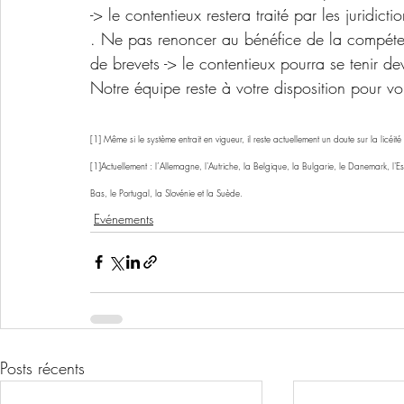
-> le contentieux restera traité par les juridicti
. Ne pas renoncer au bénéfice de la compétenc
de brevets -> le contentieux pourra se tenir dev
Notre équipe reste à votre disposition pour vou
[1] Même si le système entrait en vigueur, il reste actuellement un doute sur la licéit
[1]Actuellement : l’Allemagne, l'Autriche, la Belgique, la Bulgarie, le Danemark, l'Esto
Bas, le Portugal, la Slovénie et la Suède.
Evénements
Posts récents